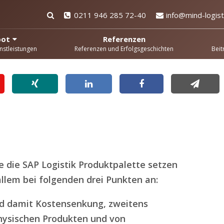
0211 946 285 72-40
info@mind-logist
bot
Referenzen
nstleistungen
Referenzen und Erfolgsgeschichten
Beit
die SAP Logistik Produktpalette setzen
allem bei folgenden drei Punkten an:
und damit Kostensenkung, zweitens
hysischen Produkten und von