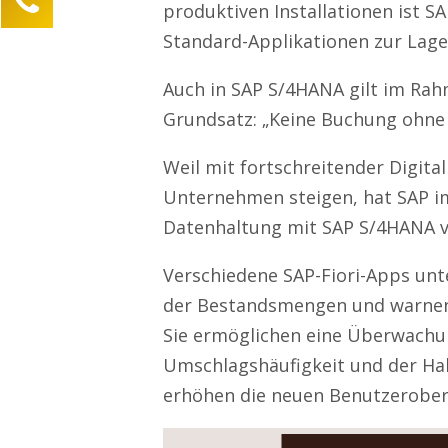
produktiven Installationen ist S
Lea Sittermann
Standard-Applikationen zur Lag
Kundenservice
Auch in SAP S/4HANA gilt im Ra
0211 946 285 72-40
lea.sittermann@mind-logistik.de
Grundsatz: „Keine Buchung ohne 
Ihre Anfrage
Weil mit fortschreitender Digit
Unternehmen steigen, hat SAP i
Datenhaltung mit SAP S/4HANA v
Verschiedene SAP-Fiori-Apps unt
der Bestandsmengen und warnen
Sie ermöglichen eine Überwachun
Umschlagshäufigkeit und der Hal
erhöhen die neuen Benutzeroberf