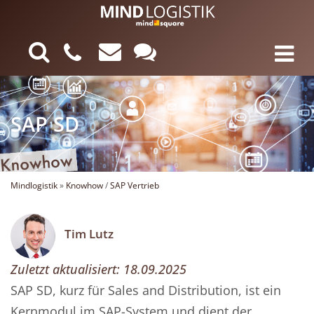
SAP SD
Mindlogistik
»
Knowhow
/
SAP Vertrieb
Tim Lutz
Zuletzt aktualisiert:
18.09.2025
SAP SD, kurz für Sales and Distribution, ist ein
Kernmodul im SAP-System und dient der