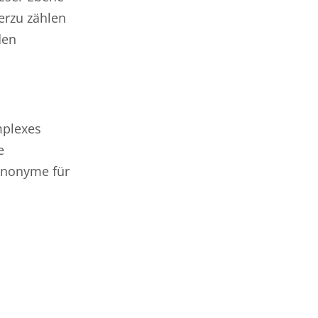
erzu zählen
den
mplexes
e
ynonyme für