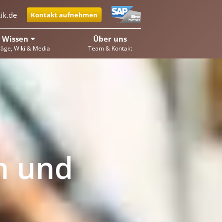
ik.de
Kontakt aufnehmen
Wissen
Über uns
räge, Wiki & Media
Team & Kontakt
h und