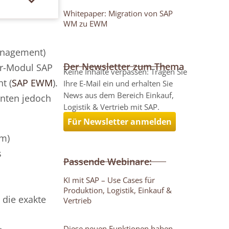
Whitepaper: Migration von SAP
WM zu EWM
nagement)
Der Newsletter zum Thema
er-Modul SAP
Keine Inhalte verpassen: Tragen Sie
t (
SAP EWM
).
Ihre E-Mail ein und erhalten Sie
News aus dem Bereich Einkauf,
enten jedoch
Logistik & Vertrieb mit SAP.
Für Newsletter anmelden
um)
s
Passende Webinare:
n
KI mit SAP – Use Cases für
Produktion, Logistik, Einkauf &
 die exakte
Vertrieb
Diese neuen Funktionen haben