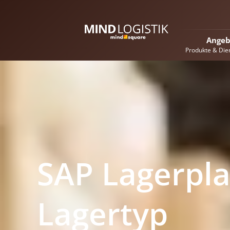
Angeb
Produkte & Die
SAP Lagerpla
Lagertyp