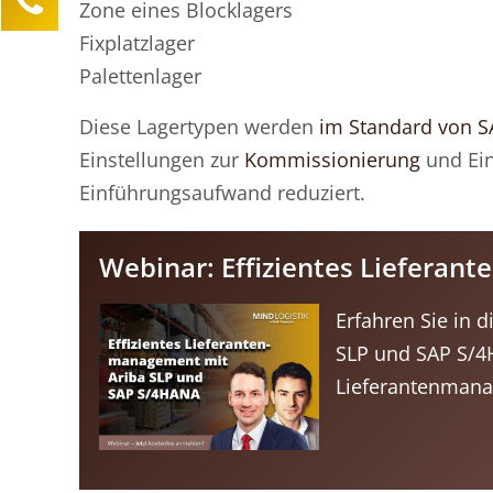
Zone eines Blocklagers
Lea Sittermann
Fixplatzlager
Kundenservice
Palettenlager
0211 946 285 72-40
Diese Lagertypen werden
im Standard von 
lea.sittermann@mind-logistik.de
Einstellungen zur
Kommissionierung
und Ein
Ihre Anfrage
Einführungsaufwand reduziert.
Webinar: Effizientes Liefera
Erfahren Sie in 
SLP und SAP S/4
Lieferantenmana