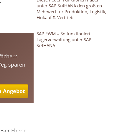
t
unter SAP S/4HANA den größten
Mehrwert für Produktion, Logistik,
Einkauf & Vertrieb
SAP EWM – So funktioniert
Lagerverwaltung unter SAP
S/4HANA
fächern
Weg sparen
 Angebot
ieser Ebene