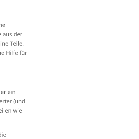
ine
e aus der
ine Teile.
e Hilfe für
 er ein
erter (und
eilen wie
die