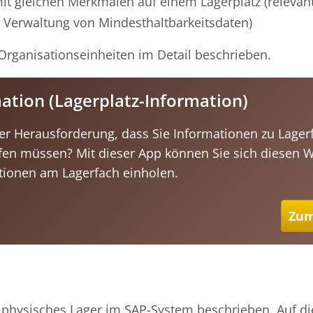
t gleichen Merkmalen auf einem Lagerplatz (relevan
Verwaltung von Mindesthaltbarkeitsdaten)
Organisationseinheiten im Detail beschrieben.
tion (Lagerplatz-Information)
der Herausforderung, dass Sie Informationen zu Lager
en müssen? Mit dieser App können Sie sich diesen 
tionen am Lagerfach einholen.
Zum
 physisches Lager im SAP-System beschrieben. Auf d