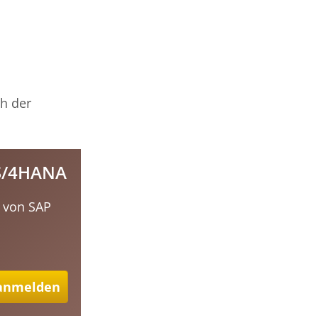
ch der
 S/4HANA
e von SAP
 anmelden