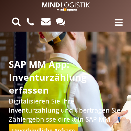
SAP MM App:
Inventurzählung
erfassen
Digitalisieren Sie Ihre
Inventurzählung und übertragen Sie
Zählergebnisse direkt in SAP MM.
Unverbindliche Anfrage