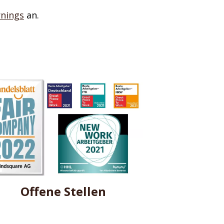
rnings
an.
Offene Stellen