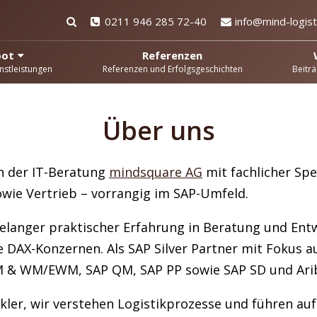
0211 946 285 72-40
info@mind-logist
bot
Referenzen
nstleistungen
Referenzen und Erfolgsgeschichten
Beiträ
Über uns
n der IT-Beratung
mindsquare AG
mit fachlicher Spe
owie Vertrieb – vorrangig im SAP-Umfeld.
hrelanger praktischer Erfahrung in Beratung und Ent
 DAX-Konzernen. Als SAP Silver Partner mit Fokus au
M & WM/EWM, SAP QM, SAP PP sowie SAP SD und Ari
ckler, wir verstehen Logistikprozesse und führen au