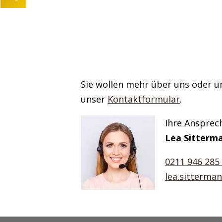
Lea Sittermann
Kundenservice
0211 946 285 72-40
lea.sittermann@mind-logistik.de
Ihre Anfrage
Sie wollen mehr über uns oder u
unser
Kontaktformular
.
Ihre Ansprec
Lea Sitterm
0211 946 285
lea.sitterma