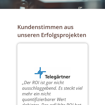
Kundenstimmen aus
unseren Erfolgsprojekten
wir in
lege
„Wir le
„Der ROI ist gar nicht
Kriteri
ausschlaggebend. Es steckt viel
rten,
den Ein
mehr ein nicht
einen
Dienstl
quantifizierbarer Wert
,
Kompete