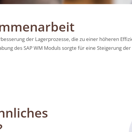
ammenarbeit
erbesserung der Lagerprozesse, die zu einer höheren Effi
abung des SAP WM Moduls sorgte für eine Steigerung der
hnliches
?