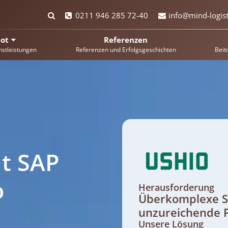
0211 946 285 72-40
info@mind-logist
ot
Referenzen
nstleistungen
Referenzen und Erfolgsgeschichten
Beit
t SAP
o
Herausforderung
Überkomplexe S
unzureichende P
Unsere Lösung