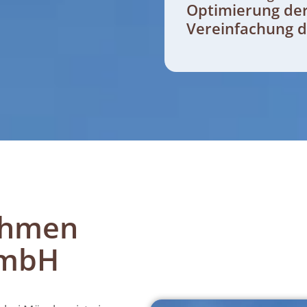
Optimierung de
Vereinfachung 
ehmen
mbH​