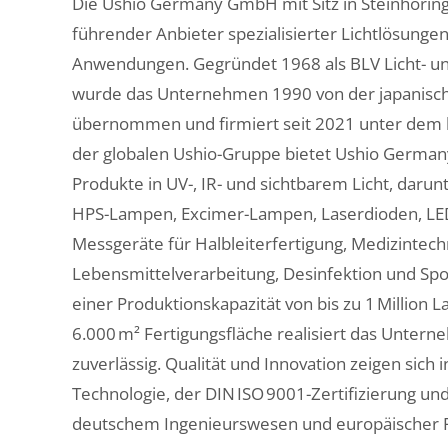
Die Ushio Germany GmbH mit Sitz in Steinhöring
führender Anbieter spezialisierter Lichtlösungen 
Anwendungen. Gegründet 1968 als BLV Licht- 
wurde das Unternehmen 1990 von der japanisch
übernommen und firmiert seit 2021 unter dem h
der globalen Ushio-Gruppe bietet Ushio Germa
Produkte in UV-, IR- und sichtbarem Licht, daru
HPS-Lampen, Excimer-Lampen, Laserdioden, LE
Messgeräte für Halbleiterfertigung, Medizintechn
Lebensmittelverarbeitung, Desinfektion und Spo
einer Produktionskapazität von bis zu 1 Million L
6.000 m² Fertigungsfläche realisiert das Unter
zuverlässig. Qualität und Innovation zeigen sic
Technologie, der DIN ISO 9001-Zertifizierung un
deutschem Ingenieurswesen und europäischer F