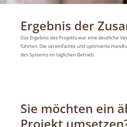
Kundenservice
0211 946 285 72-40
Ergebnis der Zus
lea.sittermann@mind-logistik.de
Ihre Anfrage
Das Ergebnis des Projekts war eine deutliche V
führten. Die vereinfachte und optimierte Handh
des Systems im täglichen Betrieb.
Sie möchten ein ä
Projekt umsetzen