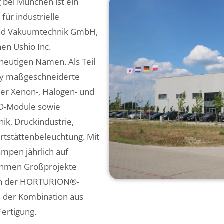
 bei München ist ein
für industrielle
und Vakuumtechnik GmbH,
en Ushio Inc.
eutigen Namen. Als Teil
ny maßgeschneiderte
nter Xenon-, Halogen- und
D-Module sowie
ik, Druckindustrie,
rtstättenbeleuchtung. Mit
ampen jährlich auf
nehmen Großprojekte
h in der HORTURION®-
d der Kombination aus
ertigung.