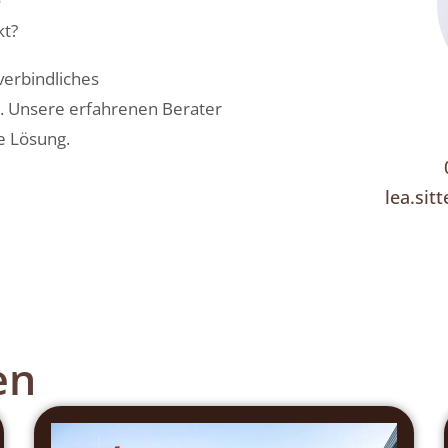
kt?
verbindliches
. Unsere erfahrenen Berater
de Lösung.
lea.sit
en