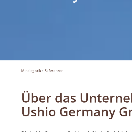
Mindlogistik
»
Referenzen
Über das Untern
Ushio Germany G