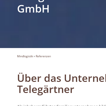
GmbH
Mindlogistik
»
Referenzen
Über das Untern
Telegärtner