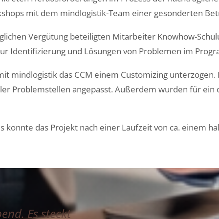
kshops
mit
dem
mindlogistik
-Team
einer gesonderten Bet
glichen Vergütung beteiligten Mitarbeiter Knowhow-Schu
zu
r Identifizierung und Lösungen von
Proble
men
im Progr
mit mindlogistik das CCM einem Customizing unterzogen.
ller Problemstellen angepasst.
Außerdem wurden für ein o
s
k
onnte das Projekt
nach einer Laufzeit von ca. einem ha
end. Es steckt