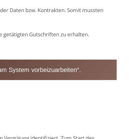
nder Daten bzw. Kontrakten. Somit mussten
 getätigten Gutschriften zu erhalten.
am System vorbeizuarbeiten“.
t
n Vergütung identifiziert.
Zum Start des