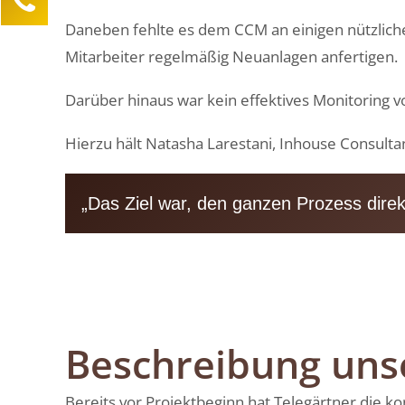
Lea Sittermann
Daneben fehlte es dem CCM an einigen nützlich
Kundenservice
Mitarbeiter regelmäßig Neuanlagen anfertigen.
0211 946 285 72-40
Darüber hinaus war kein effektives Monitoring vo
lea.sittermann@mind-logistik.de
Hierzu hält Natasha Larestani, Inhouse Consultan
Ihre Anfrage
„Das Ziel war, den ganzen Prozess dire
Beschreibung un
Bereits vor Projektbeginn hat
Telegärtner
die ko