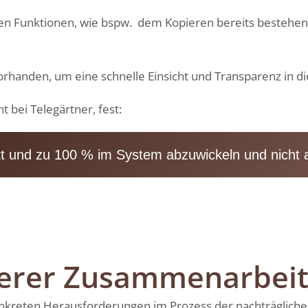
en Funktionen, wie bspw. dem Kopieren bereits bestehe
rhanden, um eine schnelle Einsicht und Transparenz in die
t bei Telegärtner, fest:
kt und zu 100 % im System abzuwickeln und nicht 
serer Zusammenarbei
nkreten
Herausforderungen
im Prozess der nachträgliche