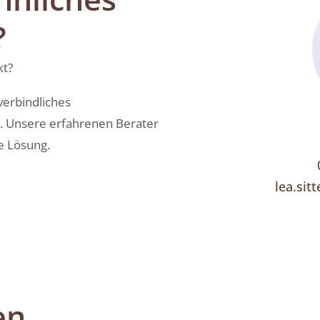
?
kt?
verbindliches
. Unsere erfahrenen Berater
de Lösung.
lea.sit
en