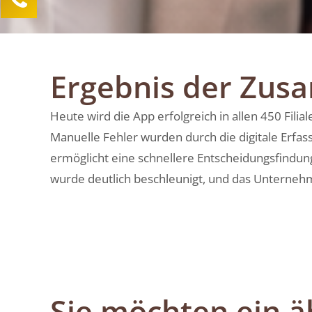
Lea Sittermann
Kundenservice
0211 946 285 72-40
Ergebnis der Zus
lea.sittermann@mind-logistik.de
Ihre Anfrage
Heute wird die App erfolgreich in allen 450 Fili
Manuelle Fehler wurden durch die digitale Erfassu
ermöglicht eine schnellere Entscheidungsfindung
wurde deutlich beschleunigt, und das Unternehme
Sie möchten ein ä