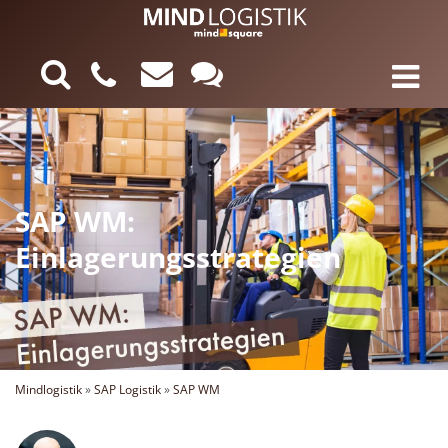
SAP WM:
Einlagerungsstrategien
Mindlogistik
»
SAP Logistik
»
SAP WM