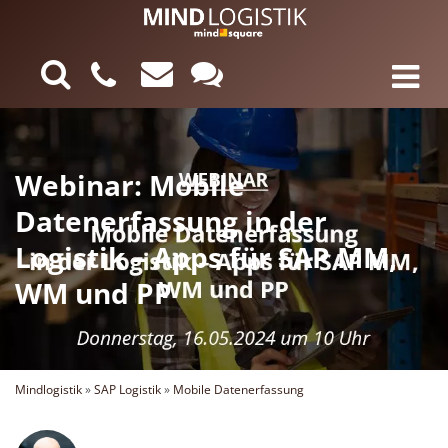
Webinar: Mobile
Datenerfassung in der
Logistik – Apps für SAP MM,
WM und PP
Mindlogistik
»
SAP Logistik
»
Mobile Datenerfassung