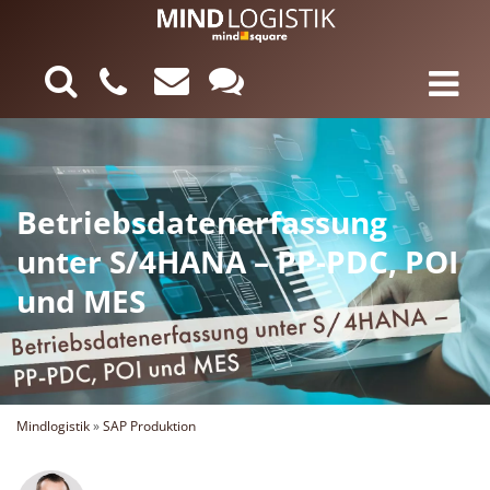
Betriebsdatenerfassung
unter S/4HANA – PP-PDC, POI
und MES
Mindlogistik
»
SAP Produktion