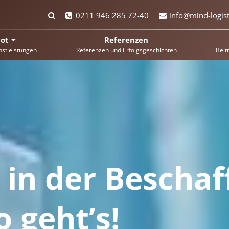
0211 946 285 72-40
info@mind-logist
ot
Referenzen
nstleistungen
Referenzen und Erfolgsgeschichten
Beit
 in der Beschaf
o geht’s!