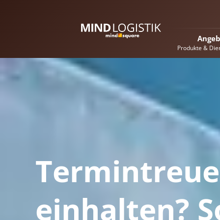
Angeb
Produkte & Die
Termintreue
einhalten? S