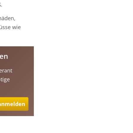
.
häden,
üsse wie
ten
erant
tige
 anmelden