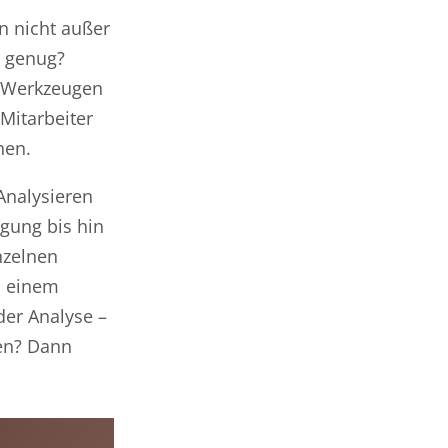
n nicht außer
t genug?
n Werkzeugen
-Mitarbeiter
nen.
 Analysieren
gung bis hin
nzelnen
. einem
der Analyse –
nen? Dann