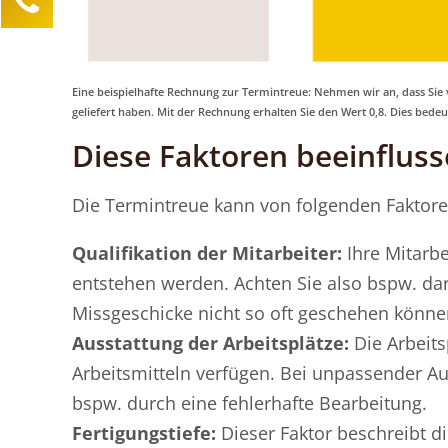
Lea Sittermann
Kundenservice
0211 946 285 72-40
Eine beispielhafte Rechnung zur Termintreue: Nehmen wir an, dass Sie 
geliefert haben. Mit der Rechnung erhalten Sie den Wert 0,8. Dies bedeu
lea.sittermann@mind-logistik.de
Diese Faktoren beeinflus
Ihre Anfrage
Die Termintreue kann von folgenden Faktore
Qualifikation der Mitarbeiter:
Ihre Mitarbei
entstehen werden. Achten Sie also bspw. dar
Missgeschicke nicht so oft geschehen könne
Ausstattung der Arbeitsplätze:
Die Arbeits
Arbeitsmitteln verfügen. Bei unpassender Au
bspw. durch eine fehlerhafte Bearbeitung.
Fertigungstiefe:
Dieser Faktor beschreibt d