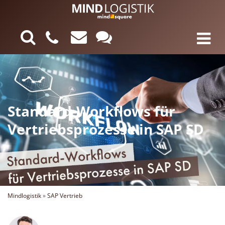
Standard-Workflows für
Vertriebsprozesse in SAP SD
Mindlogistik
»
SAP Vertrieb