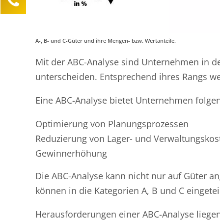
Lea Sittermann
Kundenservice
A-, B- und C-Güter und ihre Mengen- bzw. Wertanteile.
0211 946 285 72-40
lea.sittermann@mind-logistik.de
Mit der ABC-Analyse sind Unternehmen in 
unterscheiden. Entsprechend ihres Rangs we
Ihre Anfrage
Eine ABC-Analyse bietet Unternehmen folgen
Optimierung von Planungsprozessen
Reduzierung von Lager- und Verwaltungskos
Gewinnerhöhung
Die ABC-Analyse kann nicht nur auf Güter a
können in die Kategorien A, B und C eingetei
Herausforderungen einer ABC-Analyse liegen 