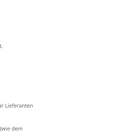
t.
r Lieferanten
 (wie dem