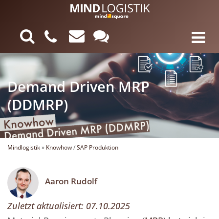
Demand Driven MRP
(DDMRP)
Mindlogistik
»
Knowhow
/
SAP Produktion
Aaron Rudolf
Zuletzt aktualisiert:
07.10.2025