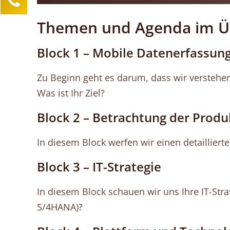
Lea Sittermann
Themen und Agenda im Ü
Kundenservice
0211 946 285 72-40
Block 1 – Mobile Datenerfassun
lea.sittermann@mind-logistik.de
Zu Beginn geht es darum, dass wir verstehe
Ihre Anfrage
Was ist Ihr Ziel?
Block 2 – Betrachtung der Prod
In diesem Block werfen wir einen detaillier
Block 3 – IT-Strategie
In diesem Block schauen wir uns Ihre IT-Stra
S/4HANA)?