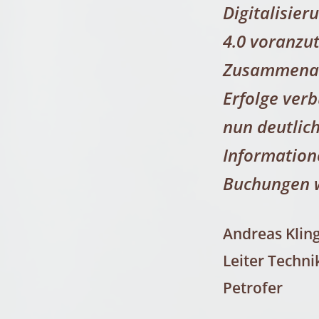
Digitalisier
4.0 voranzu
Zusammenarb
Erfolge ver
nun deutlich
Information
Buchungen w
Andreas Klin
Leiter Techni
Petrofer