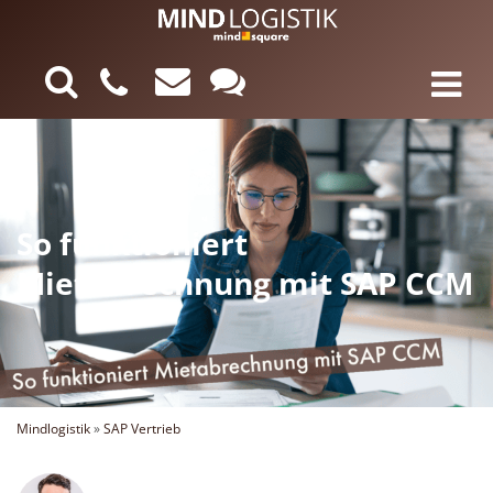
So funktioniert
Mietabrechnung mit SAP CCM
Mindlogistik
»
SAP Vertrieb