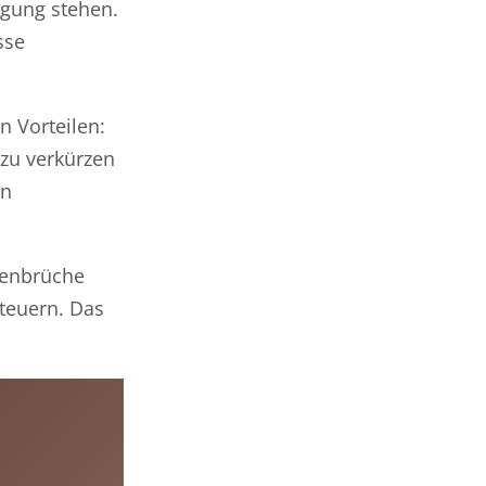
ügung stehen.
sse
 Vorteilen:
 zu verkürzen
an
ienbrüche
steuern. Das