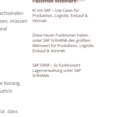
Passende Webinare:
KI mit SAP – Use Cases für
wachsenden
Produktion, Logistik, Einkauf &
hsen, müssen
Vertrieb
und
Diese neuen Funktionen haben
unter SAP S/4HANA den größten
Mehrwert für Produktion, Logistik,
Einkauf & Vertrieb
SAP EWM – So funktioniert
Lagerverwaltung unter SAP
S/4HANA
e bislang
utlich
ür, dass