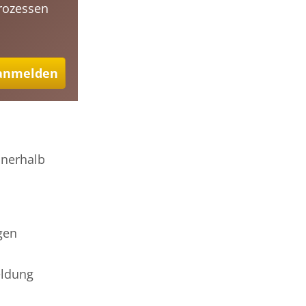
prozessen
 anmelden
nnerhalb
gen
eldung