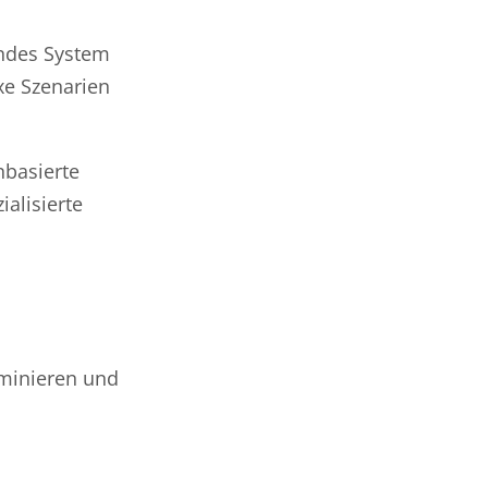
endes System
xe Szenarien
nbasierte
ialisierte
iminieren und