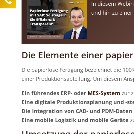
In diesem Webina
Lea Sittermann
und hin zu einer
Kundenservice
0211 946 285 72-40
lea.sittermann@mind-logistik.de
Ihre Anfrage
Die Elemente einer papier
Die papierlose Fertigung bezeichnet die 100
einer Produktionsabteilung. Um diesem Ansp
Ein führendes ERP- oder
MES-System
zur 
Eine digitale Produktionsplanung und -s
Die Integration von CAD- und PDM-Daten
Eine mobile Logistik und mobile Geräte
z
Umsetzung der papierlose