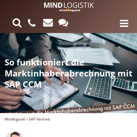
So funktioniert die
Marktinhaberabrechnung mit
SAP CCM
Mindlogistik
»
SAP Vertrieb