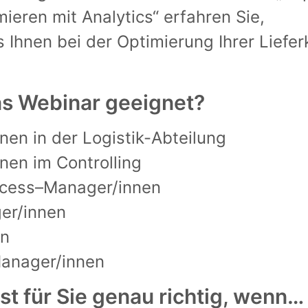
mieren mit Analytics“
erfahren Sie,
cs
Ihnen
bei der Optimierung
Ihrer
Liefer
as Webinar geeignet?
nnen in der
Logistik-Abteilung
nnen im
Cont
rolling
cess
–
Manager
/innen
er/innen
en
anager
/innen
st für Sie genau richtig, wenn…