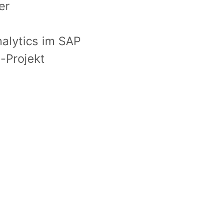
er
nalytics im SAP
s-Projekt