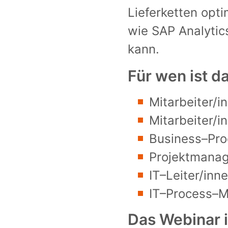
Lieferketten opti
w
ie
SAP
Analyti
kann.
Für wen ist d
Mitarbeiter/i
Mitarbeiter/i
Business
–
Pro
Projektmanag
IT
–
Leiter
/inn
IT
–
Process
–
M
Das Webinar i