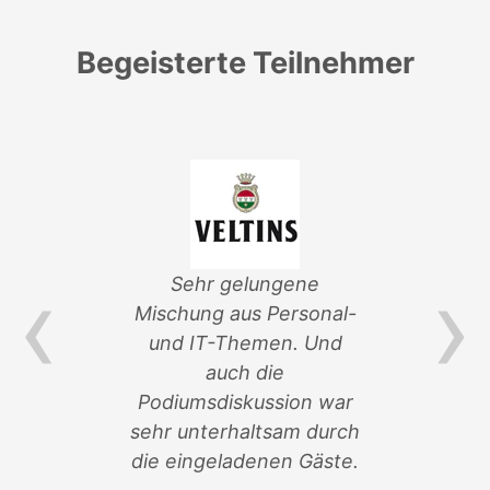
Begeisterte Teilnehmer
‹
›
von
Sehr gelungene
ik-
Mischung aus Personal-
Ver
und IT-Themen. Und
an 
auch die
so
n
Podiumsdiskussion war
sehr unterhaltsam durch
C.
die eingeladenen Gäste.